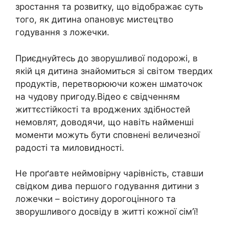
зростання та розвитку, що відображає суть
того, як дитина опановує мистецтво
годування з ложечки.
Приєднуйтесь до зворушливої подорожі, в
якій ця дитина знайомиться зі світом твердих
продуктів, перетворюючи кожен шматочок
на чудову пригоду.Відео є свідченням
життєстійкості та вроджених здібностей
немовлят, доводячи, що навіть найменші
моменти можуть бути сповнені величезної
радості та миловидності.
Не проґавте неймовірну чарівність, ставши
свідком дива першого годування дитини з
ложечки – воістину дорогоцінного та
зворушливого досвіду в житті кожної сім’ї!