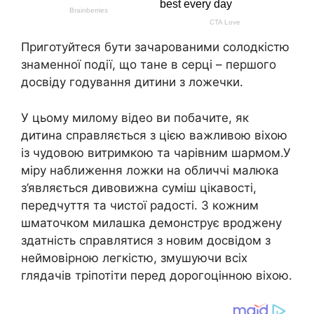
Приготуйтеся бути зачарованими солодкістю
знаменної події, що тане в серці – першого
досвіду годування дитини з ложечки.
У цьому милому відео ви побачите, як
дитина справляється з цією важливою віхою
із чудовою витримкою та чарівним шармом.У
міру наближення ложки на обличчі малюка
з’являється дивовижна суміш цікавості,
передчуття та чистої радості. З кожним
шматочком милашка демонструє вроджену
здатність справлятися з новим досвідом з
неймовірною легкістю, змушуючи всіх
глядачів тріпотіти перед дорогоцінною віхою.