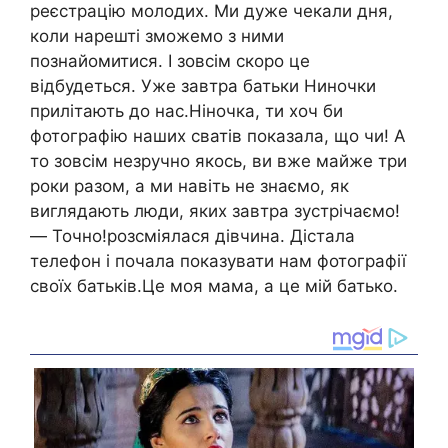
реєстрацію молодих. Ми дуже чекали дня,
коли нарешті зможемо з ними
познайомитися. І зовсім скоро це
відбудеться. Уже завтра батьки Ниночки
прилітають до нас.Ніночка, ти хоч би
фотографію наших сватів показала, що чи! А
то зовсім незручно якось, ви вже майже три
роки разом, а ми навіть не знаємо, як
виглядають люди, яких завтра зустрічаємо!
— Точно!розсміялася дівчина. Дістала
телефон і почала показувати нам фотографії
своїх батьків.Це моя мама, а це мій батько.