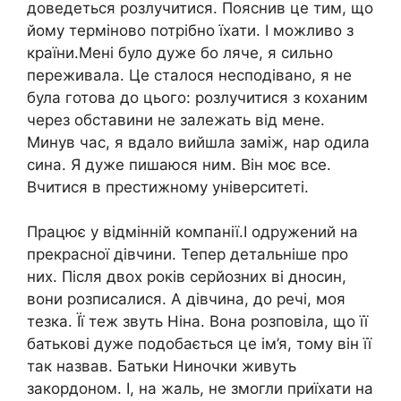
доведеться розлучитися. Пояснив це тим, що
йому терміново потрібно їхати. І можливо з
країни.Мені було дуже бо ляче, я сильно
переживала. Це сталося несподівано, я не
була готова до цього: розлучитися з коханим
через обставини не залежать від мене.
Минув час, я вдало вийшла заміж, нар одила
сина. Я дуже пишаюся ним. Він моє все.
Вчитися в престижному університеті.
Працює у відмінній компанії.І одружений на
прекрасної дівчини. Тепер детальніше про
них. Після двох років серйозних ві дносин,
вони розписалися. А дівчина, до речі, моя
тезка. Її теж звуть Ніна. Вона розповіла, що її
батькові дуже подобається це ім’я, тому він її
так назвав. Батьки Ниночки живуть
закордоном. І, на жаль, не змогли приїхати на