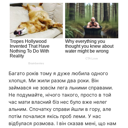
Багато років тому я дуже любила одного
хлопця. Ми жили разом два роки. Він
займався не зовсім лега льними справами.
Не подумайте, нічого такого, просто в той
час мати власний біз нес було вже нелег
альним. Спочатку справи йшли в гору, але
потім почалися якісь проб леми. У нас
відбулася розмова. І він сказав мені, що нам