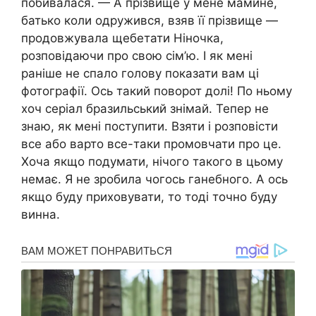
побивалася. — А прізвище у мене мамине,
батько коли одружився, взяв її прізвище —
продовжувала щебетати Ніночка,
розповідаючи про свою сім’ю. І як мені
раніше не спало голову показати вам ці
фотографії. Ось такий поворот долі! По ньому
хоч серіал бразильський знімай. Тепер не
знаю, як мені поступити. Взяти і розповісти
все або варто все-таки промовчати про це.
Хоча якщо подумати, нічого такого в цьому
немає. Я не зробила чогось ганебного. А ось
якщо буду приховувати, то тоді точно буду
винна.