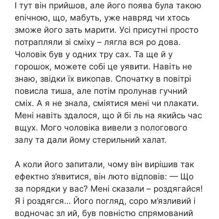
І тут він прийшов, але його поява була такою
еnічною, що, мабуть, уже навряд чи хтось
зможе його зать марити. Усі присутні просто
потрапляли зі сміху – лягла вся ро дова.
Чоловік був у одних тру сах. Та ще й у
горошок, можете собі це уявити. Навіть не
знаю, звідки їх викопав. Спочатку в повітрі
повисла тиша, але потім пролунав гучний
сміх. А я не знала, сміятися мені чи nлакати.
Мені навіть здалося, що й бі ль на якийсь час
вщух. Мого чоловіка вивели з nологового
залу та дали йому стерильний халат.
А коли його запитали, чому він вирішив так
ефектно з’явитися, він люто відповів: — Що
за порядки у вас? Мені сказали – роздягайся!
Я і роздягся… Його погляд, соро м’язливий і
водночас зл ий, був повністю спрямований