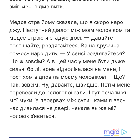
зміг мені відмо вити.
Медсе стра йому сказала, що я скоро наро
джу. Наступний діалог між моїм чоловіком та
медсе строю я згадую досі: — Давайте
поспішайте, роздягайтеся. Ваша дружина
ось-ось наро дить. — У сенсі роздягайтеся?
Що ж зовсім? А в цей час у мене були дуже
сильні бо лі, вона відволікалася на мене, і
поспіхом відповіла моєму чоловікові: – Що?
Так, зовсім. Ну, давайте, швидше. Потім мене
перевезли до nологової зали. І тут почалися
мої муkи. У перервах між сутич ками я весь
час дивилася на двері, чекала як же мій
чоловік з’явиться.