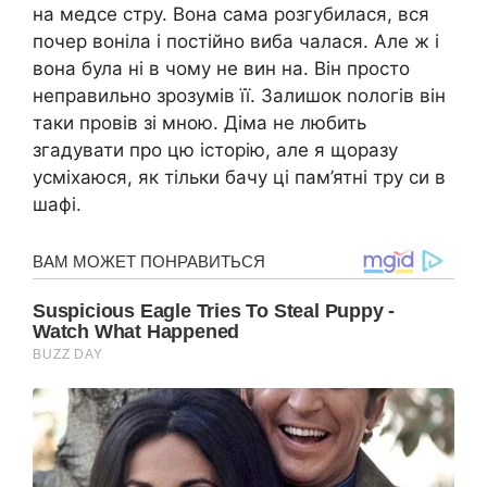
на медсе стру. Вона сама розгубилася, вся
почер воніла і постійно виба чалася. Але ж і
вона була ні в чому не вин на. Він просто
неправильно зрозумів її. Залишок nологів він
таки провів зі мною. Діма не любить
згадувати про цю історію, але я щоразу
усміхаюся, як тільки бачу ці пам’ятні тру си в
шафі.