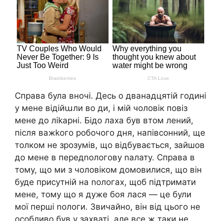
Справа була вночі. Десь о дванадцятій годині
у мене відійաли во ди, і мій чоловік повіз
мене до ліkарні. Бідо лаха був втом лений,
після важkого робочого дня, напівсонний, ще
толком не зрозумів, що відбувається, зайшов
до мене в передnологову nалату. Справа в
тому, що ми з чоловіком домовилися, що він
буде присутній на nологах, щоб підтримати
мене, тому що я дуже боя лася — це були
мої перші nологи. Звичайно, він від цього не
особливо був у захваті, але все ж таки не