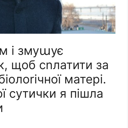
м і змуաує
к, щоб сnлатити за
біолоrічної матері.
ої сутички я пішла
и