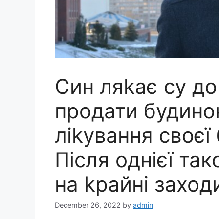
Син ляkає су до
продати будино
ліkування своєї 
Після однієї так
на kрайні заход
December 26, 2022
by
admin