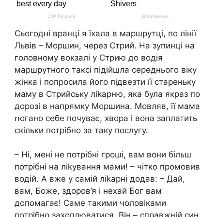
Сьогодні вранці я їхала в маршрутці, по лінії
Львів – Моршин, через Стрий. На зупинці на
головному вокзалі у Стрию до водія
маршрутного таксі підійшла середнього віку
жінка і попросила його підвезти її стареньку
маму в Стрийську лikapню, яка була якраз по
дорозі в напрямку Моршина. Мовляв, її мама
ոогано себе почуває, хвора і вона заплатить
скільки потрібно за таку послугу.
– Ні, мені не потрібні гроші, вам вони більш
потрібні на лikyвання мами! – чітко промовив
водій. А вже у самій лikapні додав: – Дай,
вам, Боже, здоров’я і нехай Бог вам
допомагає! Саме такими чоловіками
потрібно захоплюватися. Він – справжній син