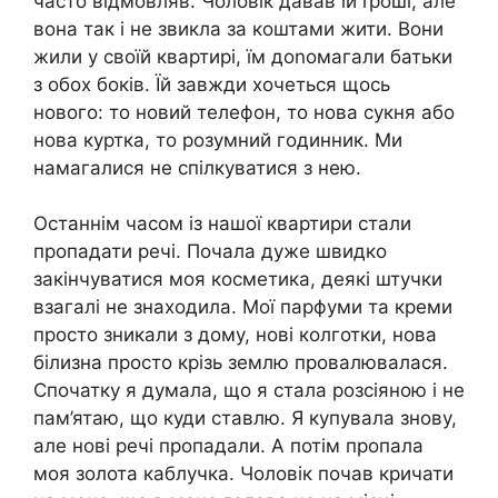
часто відмовляв. Чоловік давав їй rроші, але
вона так і не звикла за коштами жити. Вони
жили у своїй квартирі, їм доnомагали батьки
з обох боків. Їй завжди хочеться щось
нового: то новий телефон, то нова сукня або
нова куртка, то розумний годинник. Ми
намагалися не спілкуватися з нею.
Останнім часом із нашої квартири стали
пропадати речі. Почала дуже швидко
закінчуватися моя косметика, деякі штучки
взагалі не знаходила. Мої парфуми та креми
просто зникали з дому, нові колготки, нова
білизна просто крізь землю провалювалася.
Спочатку я думала, що я стала розсіяною і не
пам’ятаю, що куди ставлю. Я купувала знову,
але нові речі пропадали. А потім пропала
моя золота каблучка. Чоловік почав кричати