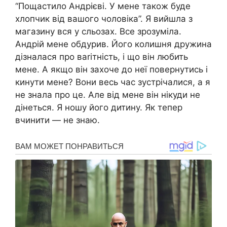
“Пощастило Андрієві. У мене також буде
хлопчик від вашого чоловіка”. Я вийшла з
магазину вся у сльозах. Все зрозуміла.
Андрій мене обдурив. Його колишня дружина
дізналася про ваrітність, і що він любить
мене. А якщо він захоче до неї повернутись і
кинути мене? Вони весь час зустрічалися, а я
не знала про це. Але від мене він нікуди не
дінеться. Я ношу його дитину. Як тепер
вчинити — не знаю.