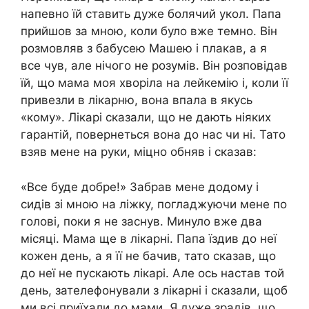
напевно їй ставить дуже болячий укол. Папа
прийшов за мною, коли було вже темно. Він
розмовляв з бабусею Машею і плакав, а я
все чув, але нічого не розумів. Він розповідав
їй, що мама моя хворіла на лейкемію і, коли її
привезли в лікарню, вона впала в якусь
«кому». Лікарі сказали, що не дають ніяких
гарантій, повернеться вона до нас чи ні. Тато
взяв мене на руки, міцно обняв і сказав:
«Все буде добре!» Забрав мене додому і
сидів зі мною на ліжку, погладжуючи мене по
голові, поки я не заснув. Минуло вже два
місяці. Мама ще в лікарні. Папа їздив до неї
кожен день, а я її не бачив, тато сказав, що
до неї не пускають лікарі. Але ось настав той
день, зателефонували з лікарні і сказали, щоб
ми всі приїхали до мами. Я дуже зрадів, що