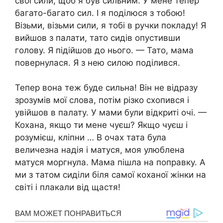
свої сили, щоб я був сильним. У мене тепер
багато-багато сил. І я поділюся з тобою!
Візьми, візьми сили, я тобі в ручки покладу! Я
вийшов з палати, тато сидів опустивши
голову. Я підійшов до нього. — Тато, мама
повернулася. Я з нею силою поділився.
Тепер вона теж буде сильна! Він не відразу
зрозумів мої слова, потім різко схопився і
увійшов в палату. У мами були відкриті очі. —
Кохана, якщо ти мене чуєш? Якщо чуєш і
розумієш, кліпни … В очах тата була
величезна надія і матуся, моя улюблена
матуся моргнула. Мама пішла на поправку. А
ми з татом сиділи біля самої коханої жінки на
світі і плакали від щастя!