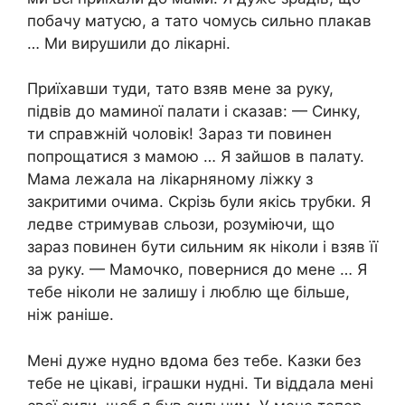
побачу матусю, а тато чомусь сильно плакав
… Ми вирушили до лікарні.
Приїхавши туди, тато взяв мене за руку,
підвів до маминої палати і сказав: — Синку,
ти справжній чоловік! Зараз ти повинен
попрощатися з мамою … Я зайшов в палату.
Мама лежала на лікарняному ліжку з
закритими очима. Скрізь були якісь трубки. Я
ледве стримував сльози, розуміючи, що
зараз повинен бути сильним як ніколи і взяв її
за руку. — Мамочко, повернися до мене … Я
тебе ніколи не залишу і люблю ще більше,
ніж раніше.
Мені дуже нудно вдома без тебе. Казки без
тебе не цікаві, іграшки нудні. Ти віддала мені