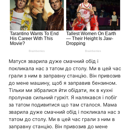
Матуся зварила дуже смачний обід і
покликала нас з татом до столу. Ми в цей час
грали з ним в заправну станцію. Він привозив
до мене машину, щоб я заправив бензином.
Тільки ми зібралися йти обідати, як в кухні
пролунав сильний гуркіт. Я налякався і побіг
за татом подивитися що там сталося. Мама
зварила дуже смачний обід і покликала нас з
татом до столу. Ми в цей час грали з ним в
заправну станцію. Він привозив до мене