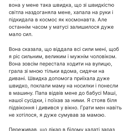
вона у мене така швидка, що зі швидкістю
світла наздоганяла мене, хапала на руки і
підкидала в космос як космонавта. Але
останнім часом у матусі залишилося дуже
мало сил.
Вона сказала, що віддала всі сили мені, щоб
я ріс сильним, великим і мужнім чоловіком.
Вона зовсім перестала ходити на вулицю,
грала зі мною тільки вдома, сидячи на
дивані. Швидка допомога приїхала дуже
швидко, поклали маму на носилки і понесли
в машину. Папа відвів мене до бабусі Маші,
нашої сусідки, і поїхав за ними. Я стояв біля
підвіконня і дивився у вікно. Грати мен навіть
не хотілося, я дуже сумував за мамою.
Переживав, що лікар в білому халаті зараз