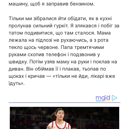
машину, щоб я заправив бензином.
Тільки ми зібралися йти обідати, як в кухні
пролунав сильний гуркіт. Я злякався і побіг за
татом подивитися, що там сталося. Мама
лежала на підлозі не рухаючись, а з рота
текло щось червоне. Папа тремтячими
руками схопив телефон і подзвонив у
швидку. Потім узяв маму на руки і поклав на
диван. Він обіймав її і плакав, тьопав по
щоках і кричав — «тільки не йди, лікарі вже
їдуть».