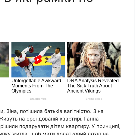
 Зіна, потішила батьків вагітністю. Зіна
 Живуть на орендованій квартирі. Ганна
ирішили подарувати дітям квартиру. У принципі,
упку житла, щоб мати додатковий дохід на