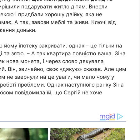
 вирішили подарувати житло дітям. Внесли
екою і придбали хорошу двійку, яка не
має. А так, завози меблі та живи. Ключі від
ження доньки.
о йому іпотеку закривати. однак – це тільки на
і та зятю. – А так квартира повністю ваша. Зіна
як нова монета, і через слово дякувала
й. Він, звичайно, своє «дякую» сказав. Але цим
м не звернули на це уваги, чи мало чому у
 роботі проблеми. Однак наступного ранку Зіна
осом повідомила їй, що Сергій не хоче