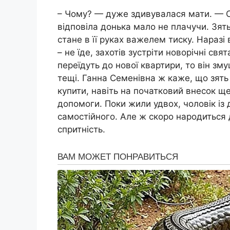
– Чому? — дуже здивувалася мати. — С
відповіла донька мало не плачучи. Зя
стане в її руках важелем тиску. Наразі
– не їде, захотів зустріти новорічні свя
переїдуть до нової квартири, то він з
тещі. Ганна Семенівна ж каже, що зят
купити, навіть на початковий внесок ще
допомоги. Поки жили удвох, чоловік із
самостійного. Але ж скоро народиться 
спритність.