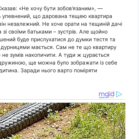
казав: «Не хочу бути зобов’язаним», —
ть упевнений, що дарована тещею квартира
 він незалежний. Не хоче орати на тещиній дачі
та зі своїми батьками – зустрів. Але щойно
мушений буде прислухатися до думки тестя та
ь дурницями мається. Сам не те що квартиру
 не зумів накопичити. А туди ж цурається
 дружиною, ще можна було зображати із себе
дитина. Заради нього варто поміряти