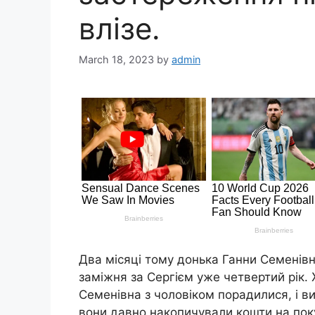
влізе.
March 18, 2023
by
admin
Два місяці тому донька Ганни Семенівни,
заміжня за Сергієм уже четвертий рік.
Семенівна з чоловіком порадилися, і в
вони давно накопичували кошти на пок