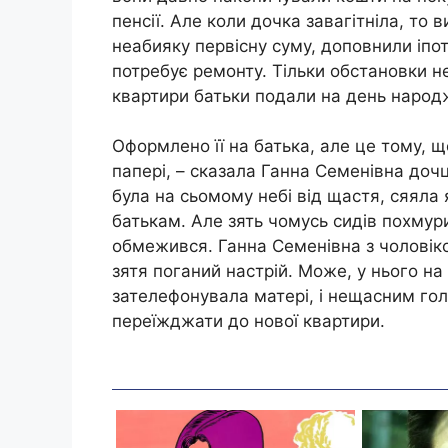
пенсії. Але коли дочка завагітніла, то
неабияку первісну суму, доповнили іпот
потребує ремонту. Тільки обстановки не
квартири батьки подали на день народ
Оформлено її на батька, але це тому, щ
папері, – сказала Ганна Семенівна дочц
була на сьомому небі від щастя, сяяла 
батькам. Але зять чомусь сидів похмури
обмежився. Ганна Семенівна з чоловіко
зятя поганий настрій. Може, у нього на
зателефонувала матері, і нещасним гол
переїжджати до нової квартири.