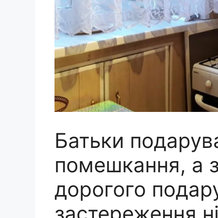
Батьки подару
помешкання, а з
дорогого подар
застереження ні