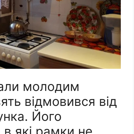
вали молодим
ять відмовився від
унка. Його
 в які рамки не