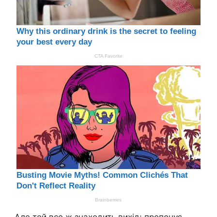
Але той все ж знаходить вихід: пропонує