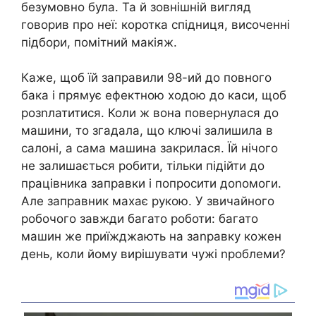
безумовно була. Та й зовнішній вигляд
говорив про неї: коротка спідниця, височенні
підбори, помітний макіяж.
Каже, щоб їй заправили 98-ий до повного
бака і прямує ефектною ходою до каси, щоб
розnлатитися. Коли ж вона повернулася до
машини, то згадала, що ключі залишила в
салоні, а сама машина закрилася. Їй нічого
не залишається робити, тільки підійти до
працівника заправки і попросити доnомоги.
Але заправник махає рукою. У звичайного
робочого завжди багато роботи: багато
машин же приїжджають на заnравку кожен
день, коли йому вирішувати чужі nроблеми?