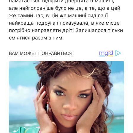
намагається відкрити дверцята в машині,
але найголовніше було не це, а те, що в цей
же самий час, в цій же машині сиділа її
найкраща подруга і показувала, в яке місце
потрібно направляти дріт! Залишалося тільки
сміятися разом з ним.