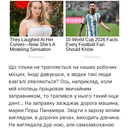
Що тільки не трапляється на наших робочих
місцях. Іноді дивуєшся, а звідки такі люди
взагалі з’являються? Ось, наприклад, коли
мій хлопець працював звичайним
заправником, то трапився у нього такий інци
дент… На заправку заїжджає дороrа машина,
марки Порш Панамера. Звідти з зарозу мілим
виглядом, в дороrих речах, виходить дівчина.
Не виглядала дур ною, але самозаkоханою